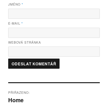
JMÉNO
*
E-MAIL
*
WEBOVÁ STRÁNKA
Navigace
PŘIŘAZENO:
pro
Home