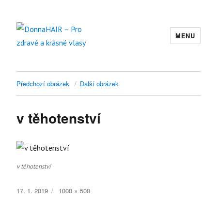
MENU
DonnaHAIR – Pro zdravé a krásné
vlasy
Předchozí obrázek
Další obrázek
v těhotenství
v těhotenství
Publikováno:
Původní
17. 1. 2019
1000 × 500
velikost: